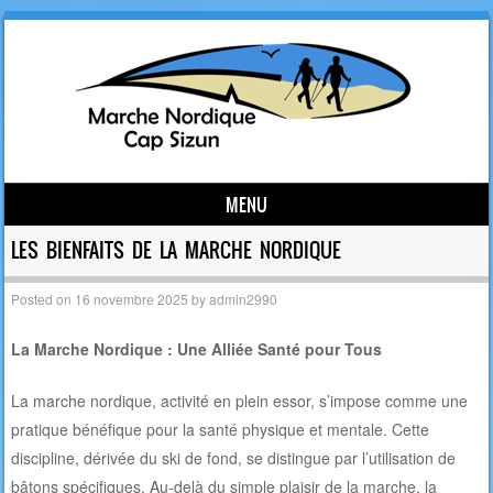
MENU
Skip to content
LES BIENFAITS DE LA MARCHE NORDIQUE
Posted on
16 novembre 2025
by
admin2990
La Marche Nordique : Une Alliée Santé pour Tous
La marche nordique, activité en plein essor, s’impose comme une
pratique bénéfique pour la santé physique et mentale. Cette
discipline, dérivée du ski de fond, se distingue par l’utilisation de
bâtons spécifiques. Au-delà du simple plaisir de la marche, la