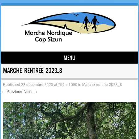
MENU
Skip to content
MARCHE RENTRÉE 2023_8
Published
23 décembre 2023
at
750 × 1000
in
Marche rentrée 2023_8
← Previous
Next →